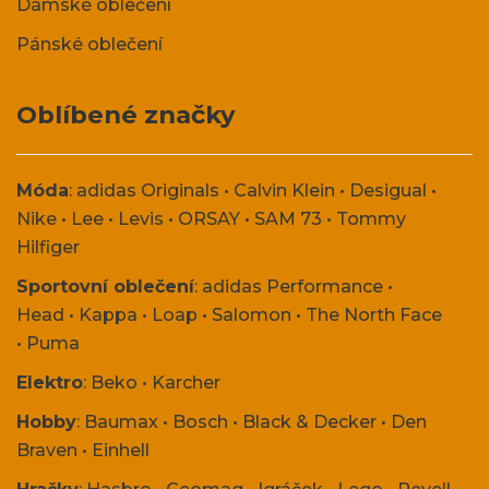
Dámské oblečení
Pánské oblečení
Oblíbené značky
Móda
:
adidas Originals
•
Calvin Klein
•
Desigual
•
Nike
•
Lee
•
Levis
•
ORSAY
•
SAM 73
•
Tommy
Hilfiger
Sportovní oblečení
:
adidas Performance
•
Head
•
Kappa
•
Loap
•
Salomon
•
The North Face
•
Puma
Elektro
:
Beko
•
Karcher
Hobby
:
Baumax
•
Bosch
•
Black & Decker
•
Den
Braven
•
Einhell