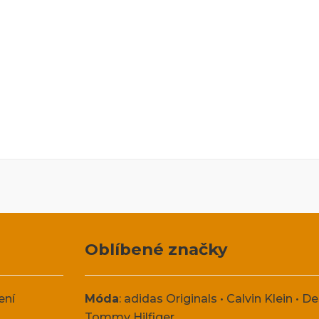
Oblíbené značky
ení
Móda
:
adidas Originals
•
Calvin Klein
•
De
Tommy Hilfiger