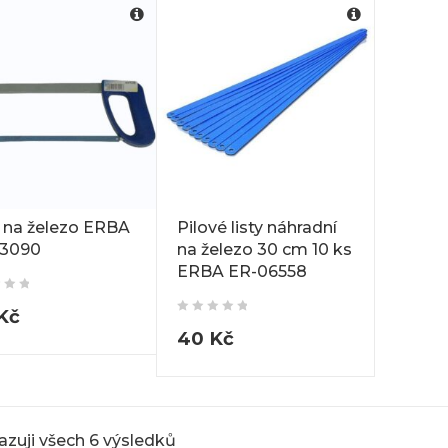
a na železo ERBA
Pilové listy náhradní
3090
na železo 30 cm 10 ks
ERBA ER-06558
Kč
40
Kč
azuji všech 6 výsledků