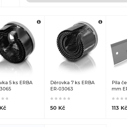
vka 5 ks ERBA
Děrovka 7 ks ERBA
Pila č
3065
ER-03063
mm ER
Kč
50
Kč
113
K