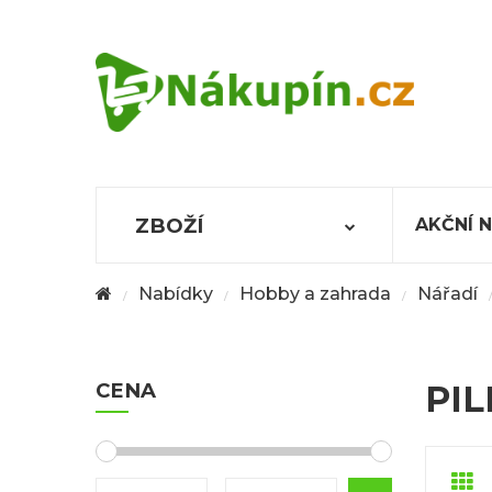
ZBOŽÍ
AKČNÍ 
Nabídky
Hobby a zahrada
Nářadí
/
/
/
CENA
PIL