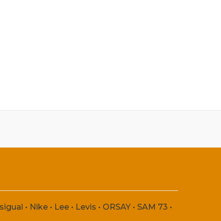
sigual
•
Nike
•
Lee
•
Levis
•
ORSAY
•
SAM 73
•