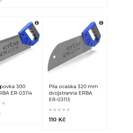
epovka 300
Pila ocaska 320 mm
BA ER-03114
dvojstranná ERBA
ER-03113
č
110
Kč