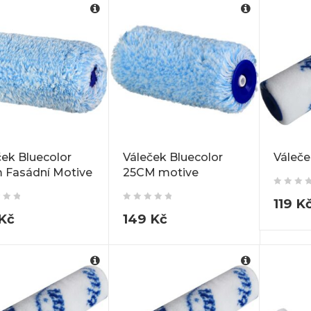
ček Bluecolor
Váleček Bluecolor
Váleče
 Fasádní Motive
25CM motive
119
K
Kč
149
Kč