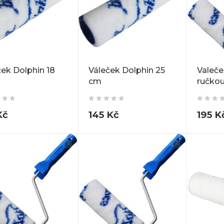
ček Dolphin 18
Váleček Dolphin 25
Valeče
cm
ručko
Kč
145
Kč
195
K