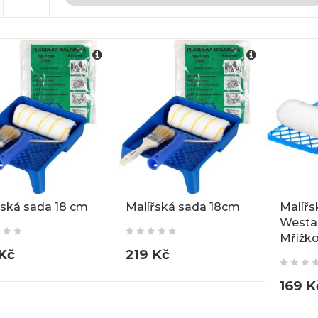
řská sada 18 cm
Malířská sada 18cm
Malířs
Westa
Mřížk
Kč
219
Kč
169
K