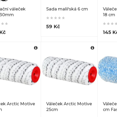
ační váleček
Sada malířská 6 cm
Váleče
230mm
18 cm
59
Kč
Kč
145
K
ček Arctic Motive
Váleček Arctic Motive
Váleče
m
25cm
cm Fa