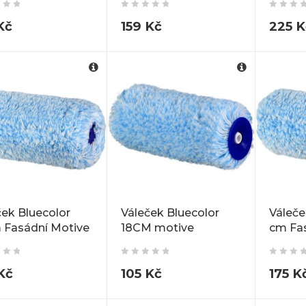
Kč
159
Kč
225
K
ček Bluecolor
Váleček Bluecolor
Váleče
 Fasádní Motive
18CM motive
cm Fa
Kč
105
Kč
175
K