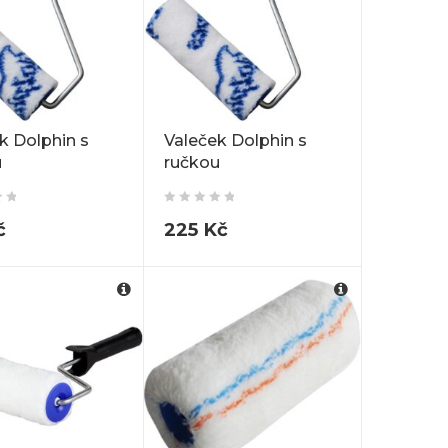
k Dolphin s
Valeček Dolphin s
u
ručkou
č
225
Kč