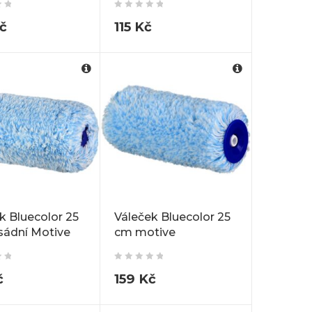
č
115
Kč
k Bluecolor 25
Váleček Bluecolor 25
sádní Motive
cm motive
č
159
Kč