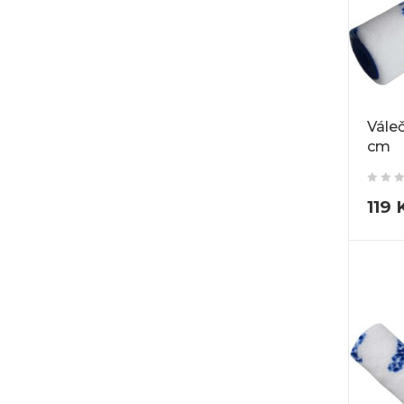
Vále
cm
119