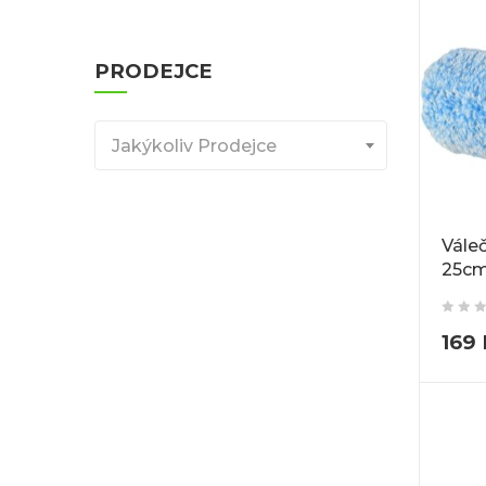
PRODEJCE
Jakýkoliv Prodejce
Vále
25cm
169