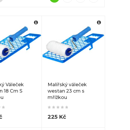
ký Váleček
Malířský váleček
n 18 Cm S
westan 23 cm s
ou
mřížkou
č
225
Kč