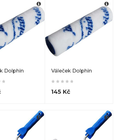
k Dolphin
Váleček Dolphin
č
145
Kč