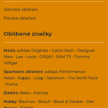
Dámské oblečení
Pánské oblečení
Oblíbené značky
Móda
:
adidas Originals
•
Calvin Klein
•
Desigual
•
Nike
•
Lee
•
Levis
•
ORSAY
•
SAM 73
•
Tommy
Hilfiger
Sportovní oblečení
:
adidas Performance
•
Head
•
Kappa
•
Loap
•
Salomon
•
The North Face
•
Puma
Elektro
:
Beko
•
Karcher
Hobby
:
Baumax
•
Bosch
•
Black & Decker
•
Den
Braven
•
Einhell