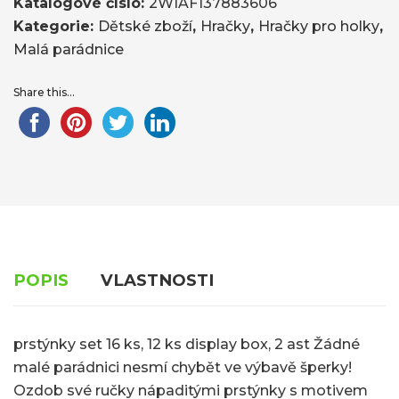
Katalogové číslo:
2WIAF137883606
Kategorie:
Dětské zboží
,
Hračky
,
Hračky pro holky
,
Malá parádnice
Share this...
POPIS
VLASTNOSTI
prstýnky set 16 ks, 12 ks display box, 2 ast Žádné
malé parádnici nesmí chybět ve výbavě šperky!
Ozdob své ručky nápaditými prstýnky s motivem