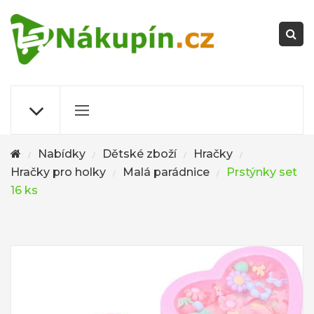
Nabídky
Dětské zboží
Hračky
/
/
/
/
Hračky pro holky
Malá parádnice
Prstýnky set
/
/
16 ks