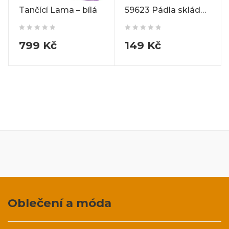
Tančící Lama – bílá
59623 Pádla skládací
799
Kč
149
Kč
Oblečení a móda