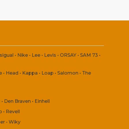
sigual
•
Nike
•
Lee
•
Levis
•
ORSAY
•
SAM 73
•
e
•
Head
•
Kappa
•
Loap
•
Salomon
•
The
r
•
Den Braven
•
Einhell
o
•
Revell
er
•
Wiky