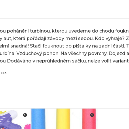
Jsou pohánění turbínou, kterou uvedeme do chodu foukn
ut, která pořádají závody mezi sebou. Kdo vyhraje? Zál
velmi snadná! Stačí fouknout do píšťalky na zadní části. 
turbína. Vzduchový pohon. Na všechny povrchy. Dojezd a
pkou Dodáváno v neprůhledném sáčku, nelze volit variant
ce.