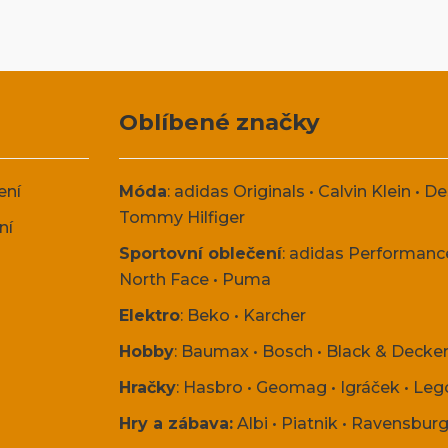
Oblíbené značky
ení
Móda
:
adidas Originals
•
Calvin Klein
•
De
Tommy Hilfiger
ní
Sportovní oblečení
:
adidas Performanc
North Face
•
Puma
Elektro
:
Beko
•
Karcher
Hobby
:
Baumax
•
Bosch
•
Black & Decke
Hračky
:
Hasbro
•
Geomag
•
Igráček
•
Leg
Hry a zábava:
Albi
•
Piatnik
•
Ravensburg