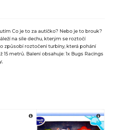
utím Co je to za autíčko? Nebo je to brouk?
eží na síle dechu, kterým se roztočí
To způsobí roztočení turbíny, která pohání
ž 15 metrů. Balení obsahuje: 1x Bugs Racings
y,