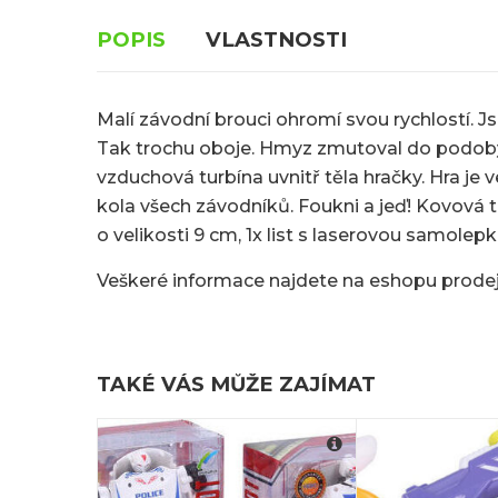
POPIS
VLASTNOSTI
Malí závodní brouci ohromí svou rychlostí. 
Tak trochu oboje. Hmyz zmutoval do podoby a
vzduchová turbína uvnitř těla hračky. Hra je 
kola všech závodníků. Foukni a jeď! Kovová 
o velikosti 9 cm, 1x list s laserovou samole
Veškeré informace najdete na eshopu prodej
TAKÉ VÁS MŮŽE ZAJÍMAT