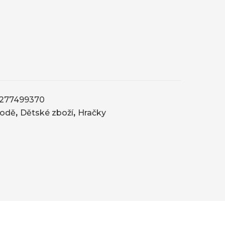
277499370
 lodě
,
Dětské zboží
,
Hračky