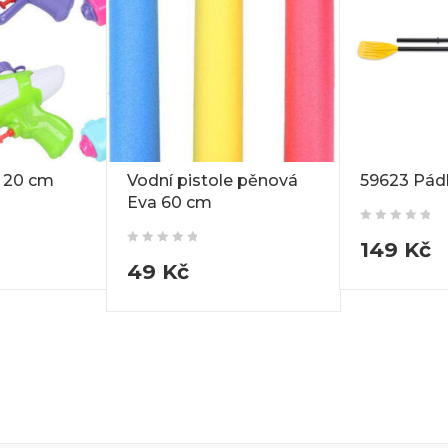
e 20 cm
Vodní pistole pěnová
59623 Pádl
Eva 60 cm
149
Kč
49
Kč