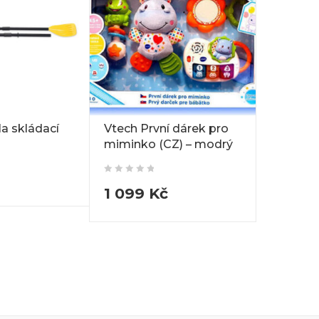
a skládací
Vtech První dárek pro
miminko (CZ) – modrý
1 099
Kč