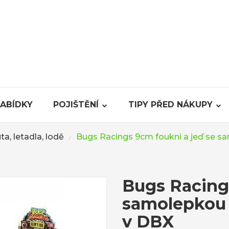
NABÍDKY
POJIŠTĚNÍ
TIPY PŘED NÁKUPY
ta, letadla, lodě
Bugs Racings 9cm foukni a jeď se s
/
Bugs Racing
samolepkou 
v DBX